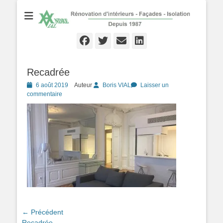
Rénovation d'Intérieurs - Façades - Isolation - Local depuis 1987
André VIAL
Peinture
Facebook
Twitter
Email
Linkedln
Recadrée
Posté
6 août 2019
Auteur
Boris VIAL
Laisser un
le
commentaire
Navigation
← Précédent
Article
Recadrée