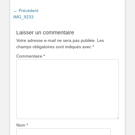
Navigation
← Précédent
Article
IMG_9233
de
précédent :
l’article
Laisser un commentaire
Votre adresse e-mail ne sera pas publiée.
Les
champs obligatoires sont indiqués avec
*
Commentaire
*
Nom
*