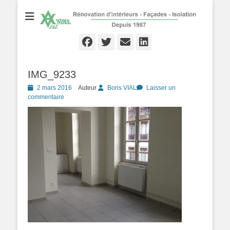
Rénovation d'Intérieurs - Façades - Isolation - Local depuis 1987
André VIAL
Peinture
Facebook
Twitter
Email
Linkedln
IMG_9233
Posté
2 mars 2016
Auteur
Boris VIAL
Laisser un
le
commentaire