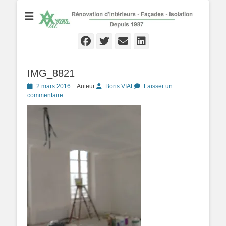
Rénovation d'Intérieurs - Façades - Isolation - Local depuis 1987
André VIAL
Peinture
Facebook
Twitter
Email
Linkedln
IMG_8821
Posté
2 mars 2016
Auteur
Boris VIAL
Laisser un
le
commentaire