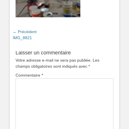
Navigation
← Précédent
Article
IMG_8821
de
précédent :
l’article
Laisser un commentaire
Votre adresse e-mail ne sera pas publiée.
Les
champs obligatoires sont indiqués avec
*
Commentaire
*