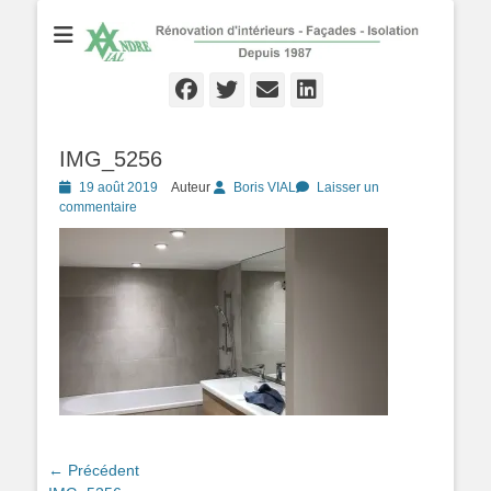
Rénovation d'Intérieurs - Façades - Isolation - Local depuis 1987
André VIAL
Peinture
Facebook
Twitter
Email
Linkedln
IMG_5256
Posté
19 août 2019
Auteur
Boris VIAL
Laisser un
le
commentaire
Navigation
← Précédent