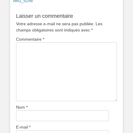
Article
IMG_5256
de
précédent :
l’article
Laisser un commentaire
Votre adresse e-mail ne sera pas publiée.
Les
champs obligatoires sont indiqués avec
*
Commentaire
*
Nom
*
E-mail
*