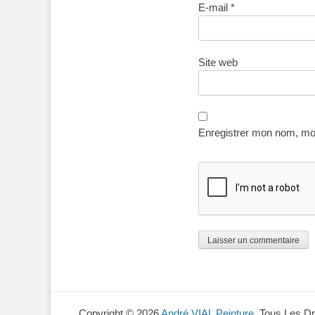
E-mail
*
Site web
Enregistrer mon nom, mon
Copyright © 2026
André VIAL Peinture
. Tous Les D