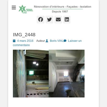
Rénovation d'Intérieurs - Façades - Isolation - Local depuis 1987
André VIAL
Peinture
Facebook
Twitter
Email
Linkedln
IMG_2448
Posté
4 mars 2016
Auteur
Boris VIAL
Laisser un
le
commentaire