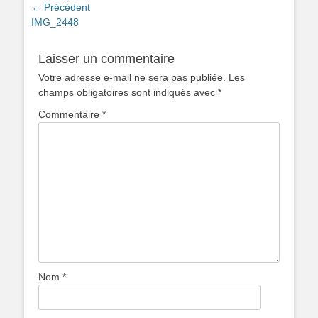
Navigation
← Précédent
Article
IMG_2448
de
précédent :
l’article
Laisser un commentaire
Votre adresse e-mail ne sera pas publiée.
Les
champs obligatoires sont indiqués avec
*
Commentaire
*
Nom
*