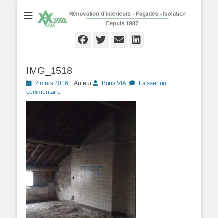
Rénovation d'Intérieurs - Façades - Isolation - Local depuis 1987
André VIAL
Peinture
Facebook
Twitter
Email
Linkedln
IMG_1518
Posté
2 mars 2016
Auteur
Boris VIAL
Laisser un
le
commentaire