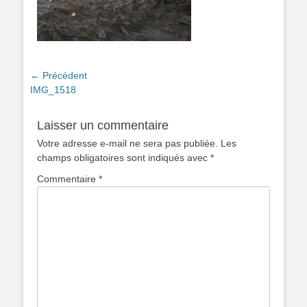
Navigation
← Précédent
Article
IMG_1518
de
précédent :
l’article
Laisser un commentaire
Votre adresse e-mail ne sera pas publiée.
Les
champs obligatoires sont indiqués avec
*
Commentaire
*