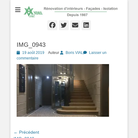
Rénovation d'Intérieurs - Façades - Isolation - Local depuis 1987
André VIAL
Peinture
Facebook
Twitter
Email
Linkedln
IMG_0943
Posté
19 août 2019
Auteur
Boris VIAL
Laisser un
le
commentaire
Navigation
← Précédent