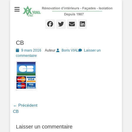
Rénovation d'Intérieurs - Façades - Isolation - Local depuis 1987
André VIAL
Peinture
Facebook
Twitter
Email
Linkedln
CB
Posté
9 mars 2016
Auteur
Boris VIAL
Laisser un
le
commentaire
Navigation
← Précédent
Article
CB
de
précédent :
l’article
Laisser un commentaire