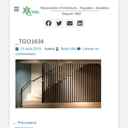
Rénovation d'Intérieurs - Façades - Isolation - Local depuis 1987
André VIAL
Peinture
Facebook
Twitter
Email
Linkedln
_TGO1634
Posté
14 août 2019
Auteur
Boris VIAL
Laisser un
le
commentaire
Navigation
← Précédent