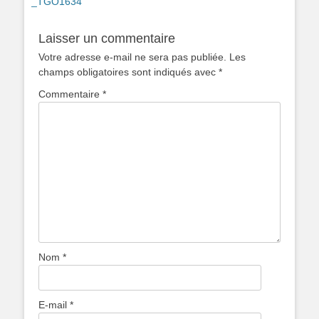
Article
_TGO1634
de
précédent :
l’article
Laisser un commentaire
Votre adresse e-mail ne sera pas publiée.
Les
champs obligatoires sont indiqués avec
*
Commentaire
*
Nom
*
E-mail
*