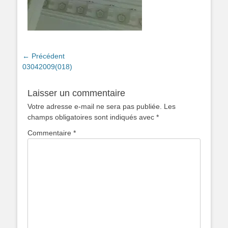
Navigation
← Précédent
Article
03042009(018)
de
précédent :
l’article
Laisser un commentaire
Votre adresse e-mail ne sera pas publiée.
Les
champs obligatoires sont indiqués avec
*
Commentaire
*