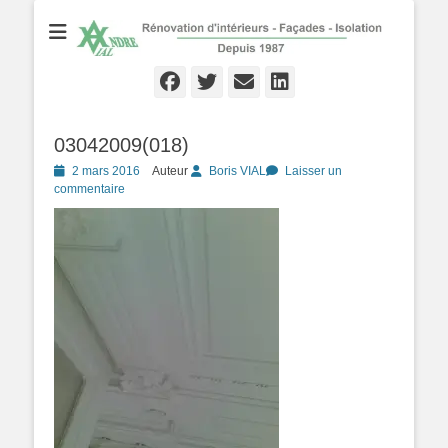
Rénovation d'Intérieurs - Façades - Isolation - Local depuis 1987
André VIAL
Peinture
Facebook
Twitter
Email
Linkedln
03042009(018)
Posté
2 mars 2016
Auteur
Boris VIAL
Laisser un
le
commentaire