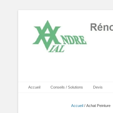
Rénovation d'Intérieurs - Façades - Isolation - Local depu
André VIAL Peint
Premier menu
Aller
Accueil
Conseils / Solutions
Devis
au
contenu
Accueil
/ Achat Peinture