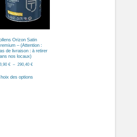
ollens Orizon Satin
remium – (Attention :
as de livraison : à retirer
ans nos locaux)
Plage
8,90
€
–
290,40
€
de
Ce
prix :
hoix des options
produit
18,90 €
a
à
plusieurs
290,40 €
variations.
Les
options
peuvent
être
choisies