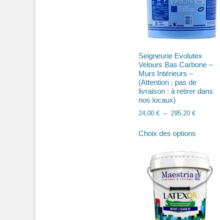
Seigneurie Evolutex
Velours Bas Carbone –
Murs Intérieurs –
(Attention : pas de
livraison : à retirer dans
nos locaux)
Plage
24,00
€
–
295,20
€
de
Ce
prix :
Choix des options
produit
24,00 €
a
à
plusieu
295,20 €
variatio
Les
options
peuven
être