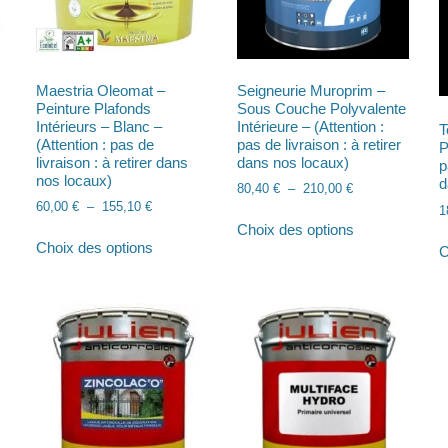
Maestria Oleomat –
Seigneurie Muroprim –
Peinture Plafonds
Sous Couche Polyvalente
Intérieurs – Blanc –
Intérieure – (Attention :
T
(Attention : pas de
pas de livraison : à retirer
P
livraison : à retirer dans
dans nos locaux)
p
nos locaux)
d
Plage
80,40
€
–
210,00
€
Plage
60,00
€
–
155,10
€
de
1
Ce
de
prix :
Choix des options
Ce
produit
prix :
80,40 €
Choix des options
C
produit
a
60,00 €
à
a
plusieurs
à
210,00 €
plusieurs
155,10 €
variations.
variations.
rs
Les
Les
ns.
options
options
peuvent
peuvent
être
être
t
choisies
choisies
sur