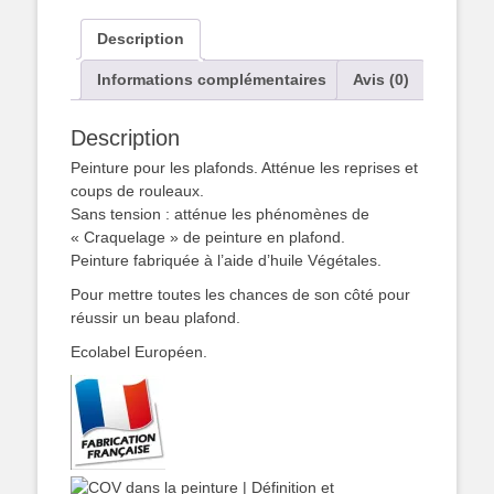
-
Peinture
Description
Plafonds
Intérieurs
Informations complémentaires
Avis (0)
-
Blanc
Description
-
(Attention
Peinture pour les plafonds. Atténue les reprises et
:
coups de rouleaux.
pas
Sans tension : atténue les phénomènes de
de
« Craquelage » de peinture en plafond.
livraison
Peinture fabriquée à l’aide d’huile Végétales.
:
Pour mettre toutes les chances de son côté pour
à
réussir un beau plafond.
retirer
dans
Ecolabel Européen.
nos
locaux)