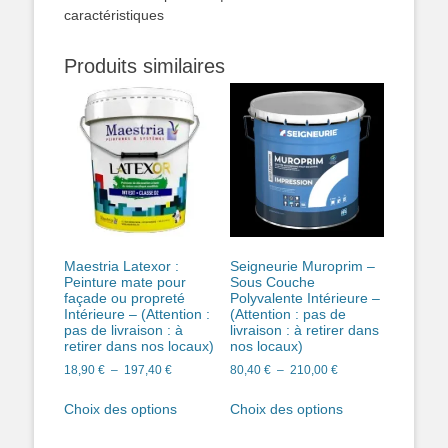
Produits similaires
Maestria Latexor :
Seigneurie Muroprim –
Peinture mate pour
Sous Couche
façade ou propreté
Polyvalente Intérieure –
Intérieure – (Attention :
(Attention : pas de
pas de livraison : à
livraison : à retirer dans
retirer dans nos locaux)
nos locaux)
Plage
Plage
18,90
€
–
197,40
€
80,40
€
–
210,00
€
de
de
Ce
Ce
prix :
prix :
Choix des options
Choix des options
produit
produit
18,90 €
80,40 €
a
a
à
à