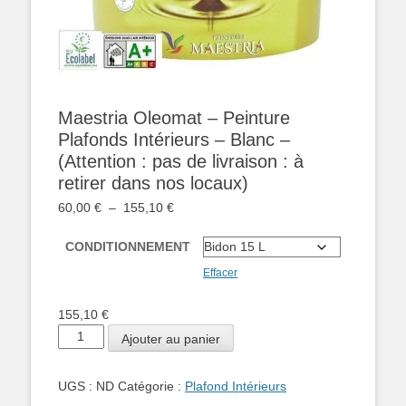
Maestria Oleomat – Peinture
Plafonds Intérieurs – Blanc –
(Attention : pas de livraison : à
retirer dans nos locaux)
Plage
60,00
€
–
155,10
€
de
prix :
CONDITIONNEMENT
60,00 €
Effacer
à
155,10 €
155,10
€
quantité
Ajouter au panier
de
Maestria
UGS :
ND
Catégorie :
Plafond Intérieurs
Oleomat