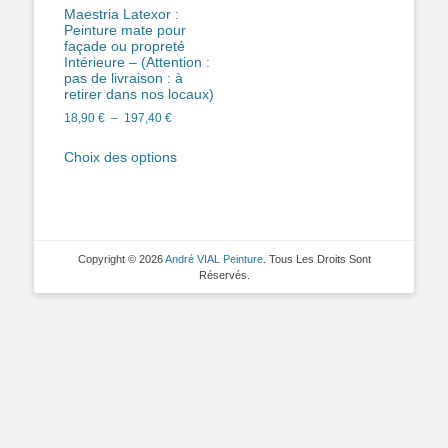
Maestria Latexor :
Peinture mate pour
façade ou propreté
Intérieure – (Attention :
pas de livraison : à
retirer dans nos locaux)
Plage
18,90
€
–
197,40
€
de
Ce
prix :
Choix des options
produit
18,90 €
a
à
plusieurs
197,40 €
variations.
Les
Copyright © 2026
André VIAL Peinture
. Tous Les Droits Sont
options
Réservés.
peuvent
être
choisies
sur
la
page
du
produit